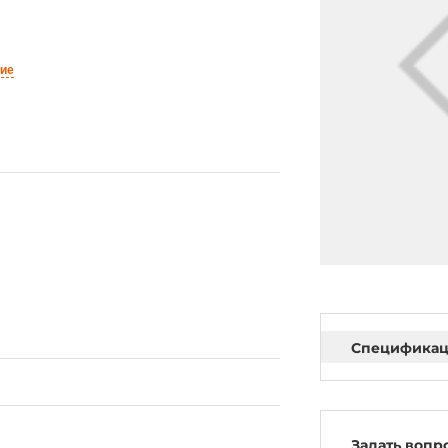
ние
Специфика
Задать вопр