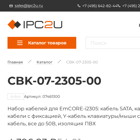
sales@ipc2u.ru
+7 (495) 642-82-44
+7 (495) 
Каталог товаров
Главная
Каталог
CBK-07-2305-00
CBK-07-2305-00
Arbor
Артикул: 07461300
Набор кабелей для EmCORE-i2305: кабель SATA, к
кабели с фиксацией, Y-кабель клавиатуры/мыши с
кабель, все до 50В, изоляция ПВХ