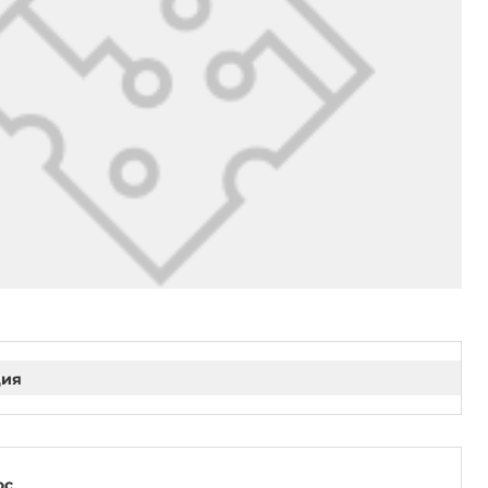
ция
ос