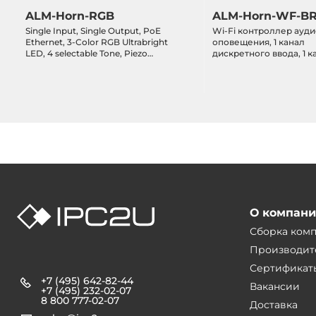
ALM-Horn-RGB
ALM-Horn-WF-B
Single Input, Single Output, PoE
Wi-Fi контроллер ауд
Ethernet, 3-Color RGB Ultrabright
оповещения, 1 канал
LED, 4 selectable Tone, Piezo
дискретного ввода, 1 к
Transducer Alarm Siren, RoHS
дискретного вывода, 
индикаторы 8 синих + 
4 настраиваемых тона,
преобразователь, Mod
О компан
Сборка ком
Производит
Сертификат
+7 (495) 642-82-44
Вакансии
+7 (495) 232-02-07
8 800 777-02-07
Доставка