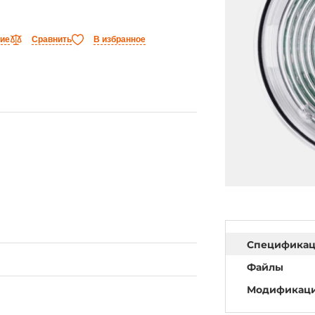
ние
Сравнить
В избранное
Специфика
Файлы
Модификац