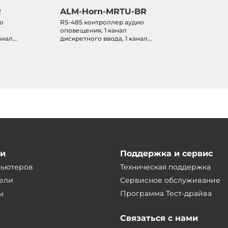
R
ALM-Horn-MRTU-BR
ио
RS-485 контроллер аудио
оповещения, 1 канал
анал
дискретного ввода, 1 канал
LED
дискретного вывода, LED
8 красных,
индикаторы 8 синих + 8 красных,
 пьезо
4 настраиваемых тона, пьезо
bus TCP
преобразователь, Modbus RTU
ии
Поддержка и сервис
пьютеров
Техническая поддержка
ели
Сервисное обслуживание
ы
Программа Тест-драйва
Связаться с нами