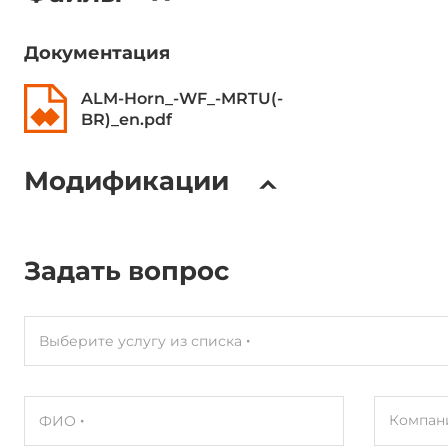
Документация
ALM-Horn_-WF_-MRTU(-
BR)_en.pdf
Модификации
Задать вопрос
Выберите услугу из списка
Компан
ФИО