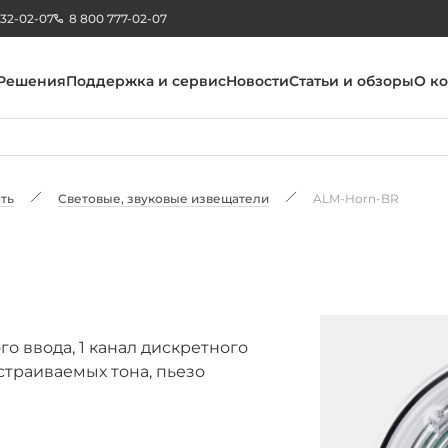
232-02-07
8 800 777-02-07
Решения
Поддержка и сервис
Новости
Статьи и обзоры
О к
ть
Световые, звуковые извещатели
ALM-Horn-BR
о ввода, 1 канал дискретного
астраиваемых тона, пьезо