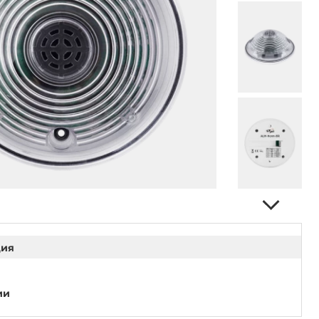
ция
ии