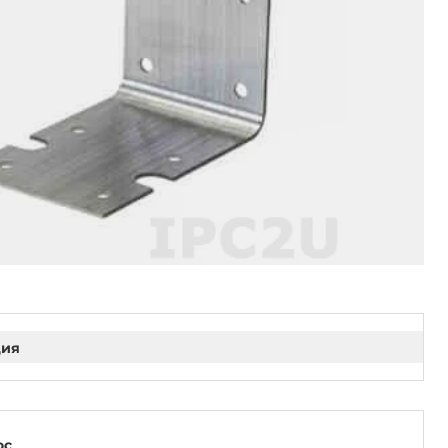
ция
ос