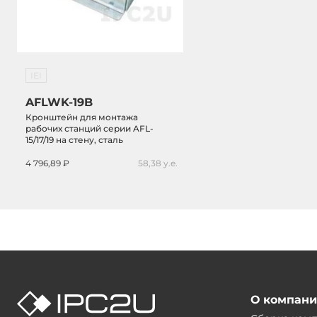
IEI
AFLWK-19B
Кронштейн для монтажа
рабочих станций серии AFL-
15/17/19 на стену, сталь
4 796,89 ₽
58,38 у.е.
О компан